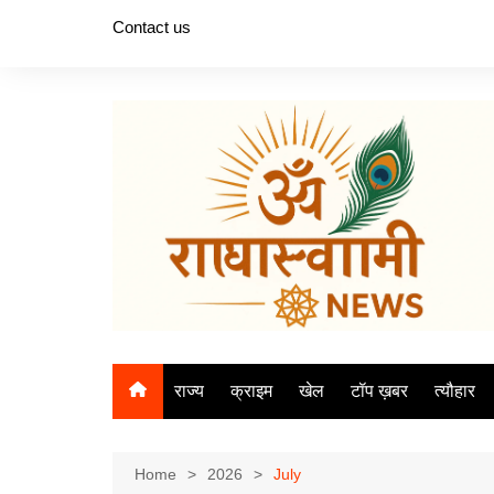
Skip
Contact us
to
content
राज्य
क्राइम
खेल
टॉप ख़बर
त्यौहार
Home
2026
July