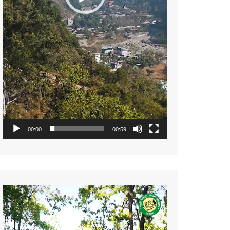
00:00
00:59
Video
Player