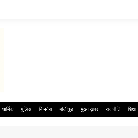
धार्मिक
पुलिस
बिज़नेस
बॉलीवुड
मुख्य ख़बर
राजनीति
शिक्षा