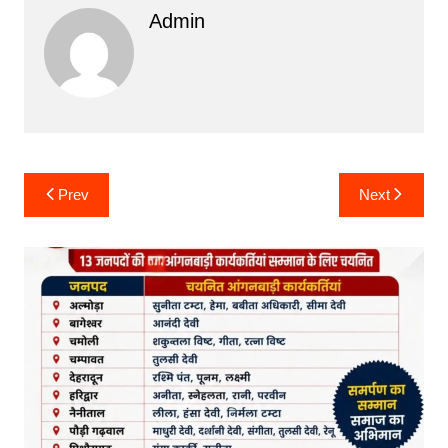
Admin
Post
Prev
Next
navigation