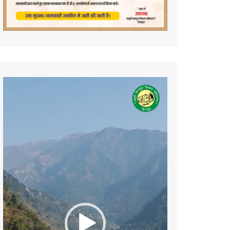
Video
Player