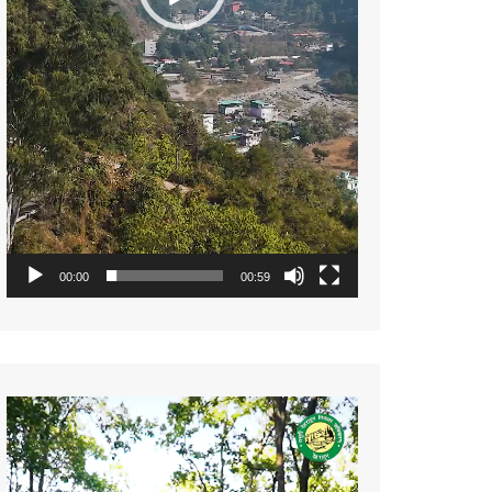
00:00
00:59
Video
Player