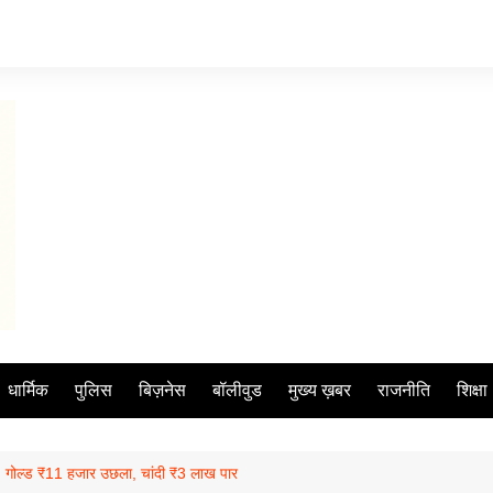
धार्मिक
पुलिस
बिज़नेस
बॉलीवुड
मुख्य ख़बर
राजनीति
शिक्षा
आग, गोल्ड ₹11 हजार उछला, चांदी ₹3 लाख पार