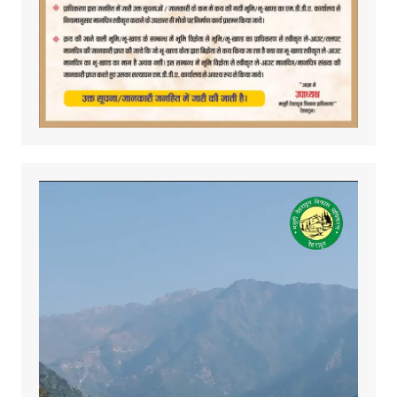
Video
Player