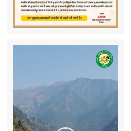
Video
Player