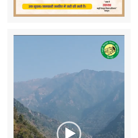
Video
Player