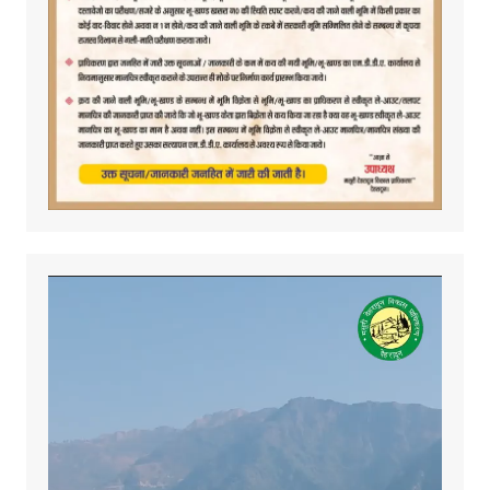
Video
Player