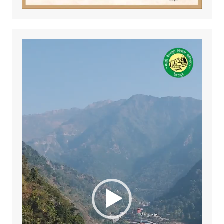
Video
Player