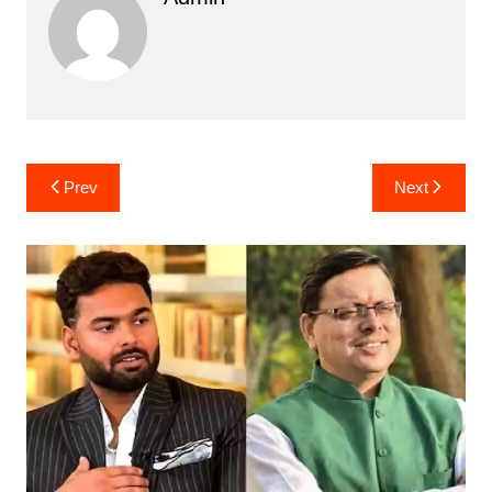
Post
Prev
Next
navigation