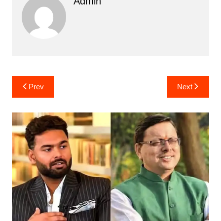
Admin
Post
Prev
Next
navigation