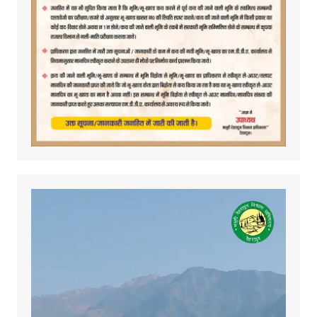
Video
Player