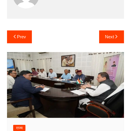
Post
Prev
Next
navigation
राज्य