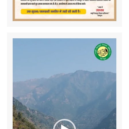
Video
Player