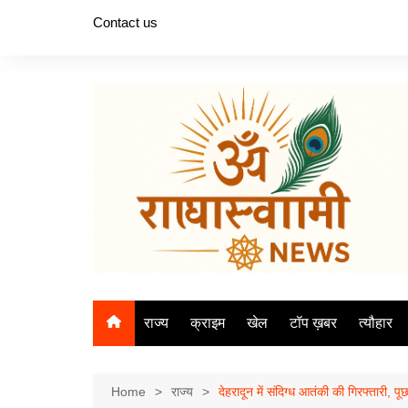
Skip
Contact us
to
content
राज्य
क्राइम
खेल
टॉप ख़बर
त्यौहार
Home
राज्य
देहरादून में संदिग्ध आतंकी की गिरफ्तारी, प