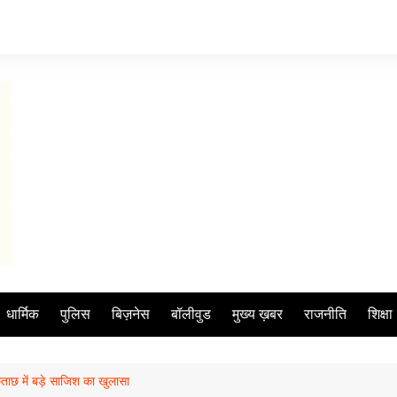
धार्मिक
पुलिस
बिज़नेस
बॉलीवुड
मुख्य ख़बर
राजनीति
शिक्षा
ूछताछ में बड़े साजिश का खुलासा