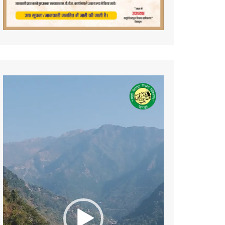
Video
Player