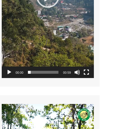
00:00
00:59
Video
Player