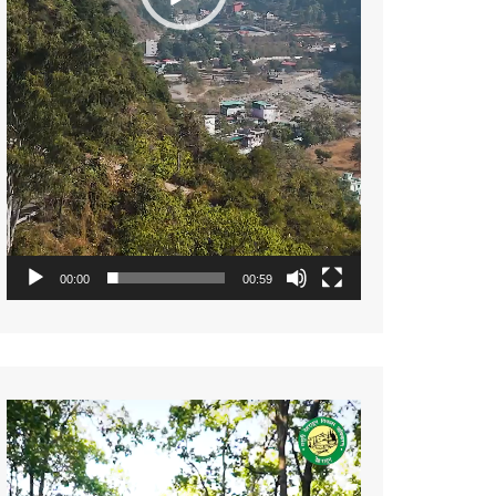
00:00
00:59
Video
Player