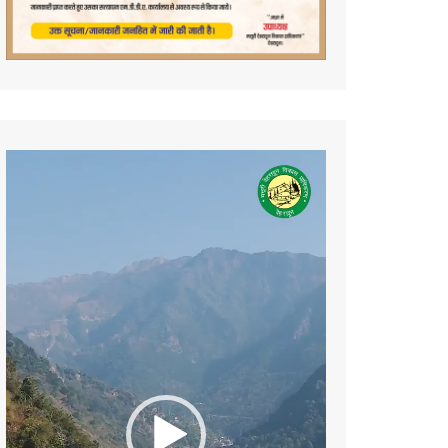
Video
Player