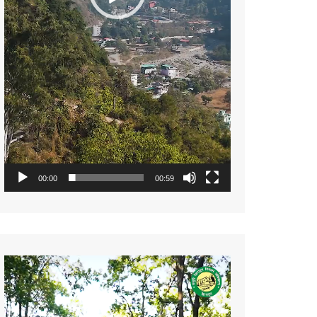
00:00
00:59
Video
Player