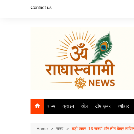
Skip
Contact us
to
content
राज्य
क्राइम
खेल
टॉप ख़बर
त्यौहार
Home
राज्य
बड़ी खबर :16 राज्यों और तीन केंद्र शासित