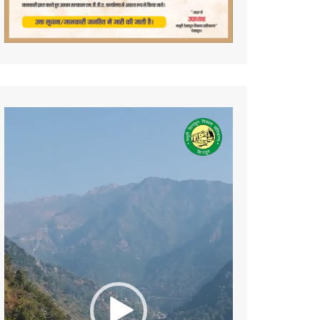
Video
Player