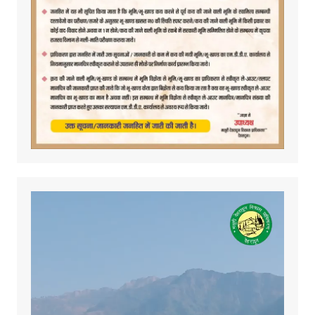
Video
Player