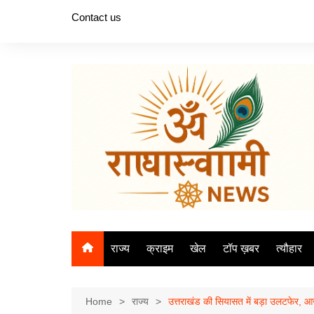
Skip
Contact us
to
content
राज्य
क्राइम
खेल
टॉप ख़बर
त्यौहार
Home
राज्य
उत्तराखंड की सियासत में बड़ा उलटफेर, आज का