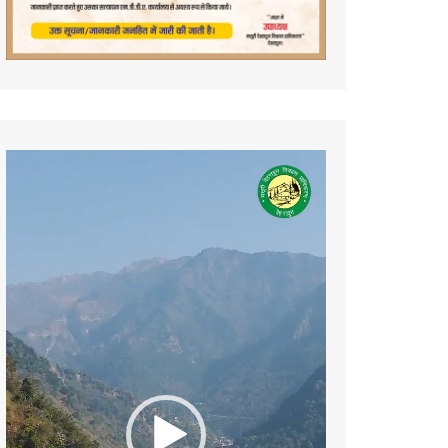
Video
Player