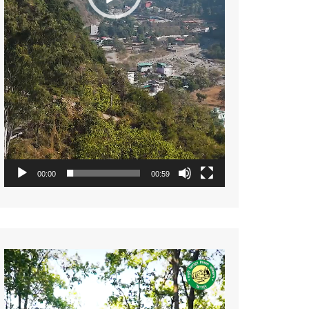
00:00
00:59
Video
Player