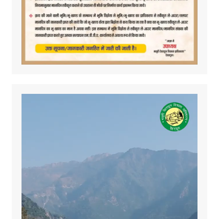
Video
Player