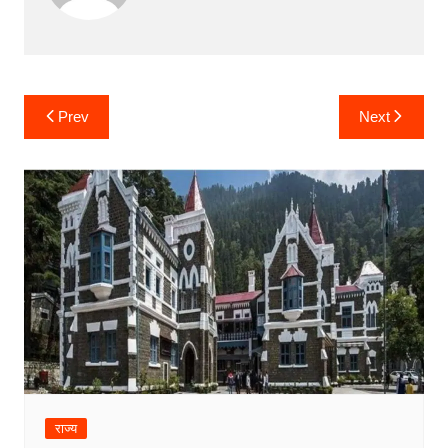
Post
Prev
Next
navigation
राज्य