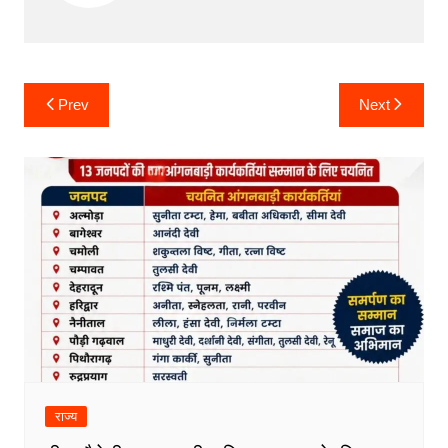
Post
Prev
Next
navigation
राज्य