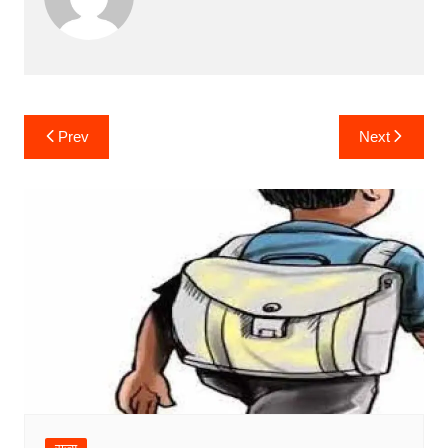
Post
Prev
Next
navigation