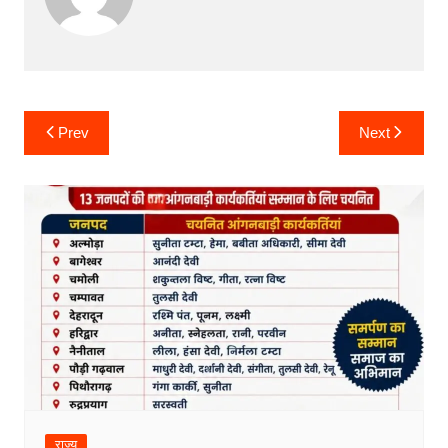
Post
Prev
Next
navigation
राज्य