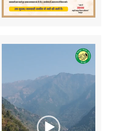
Video
Player