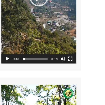
00:00
00:59
Video
Player