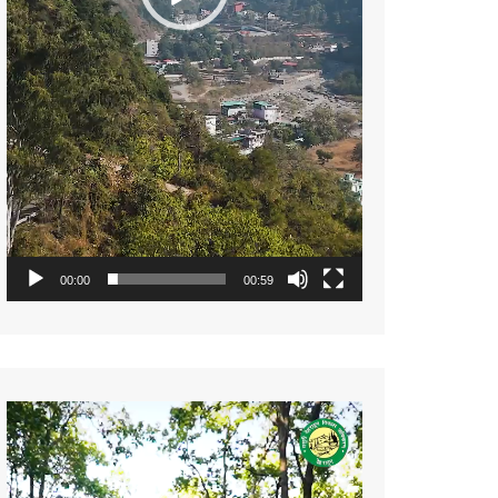
00:00
00:59
Video
Player