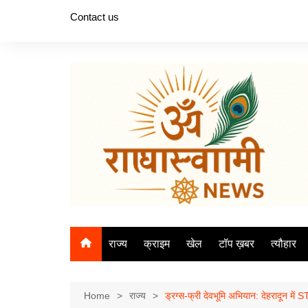
Skip
Contact us
to
content
राज्य
क्राइम
खेल
टॉप ख़बर
त्यौहार
Home
राज्य
ड्रग्स-फ्री देवभूमि अभियान: देहरादून में 