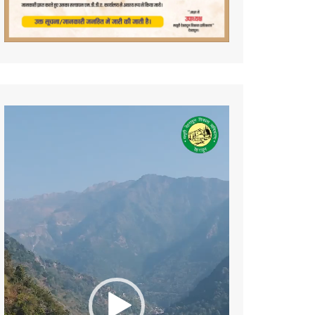
Video
Player