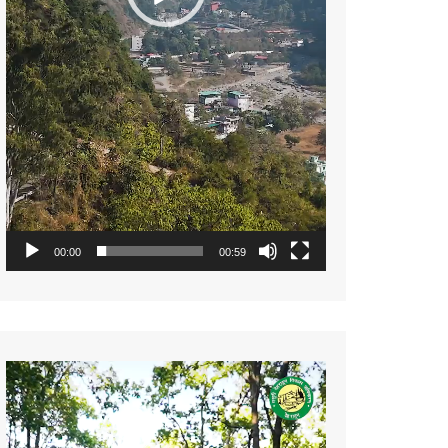
00:00
00:59
Video
Player