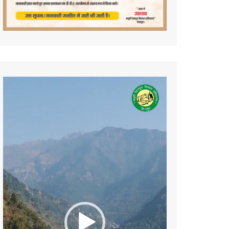
Video
Player