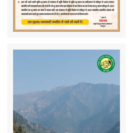
Video
Player