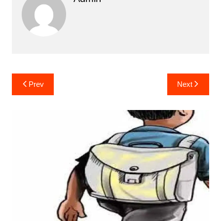
Post
Prev
Next
navigation