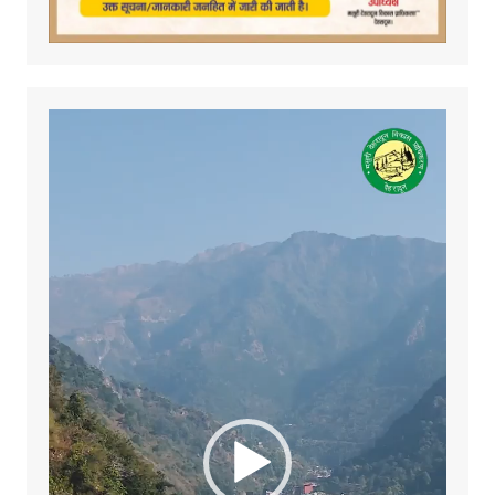
Video
Player