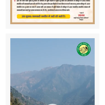
Video
Player