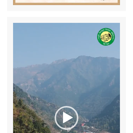
Video
Player