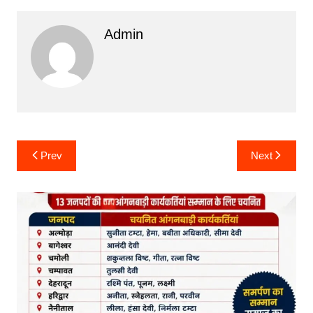
Admin
Post
Prev
Next
navigation