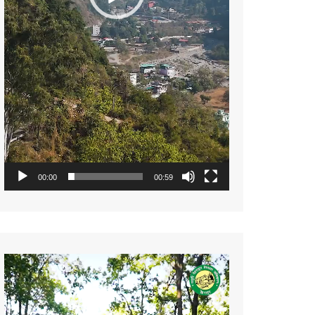
00:00
00:59
Video
Player