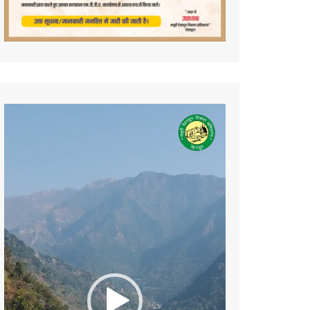
Video
Player