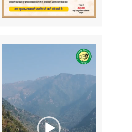
Video
Player