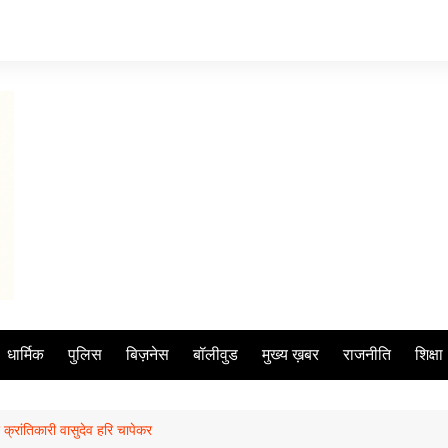
धार्मिक
पुलिस
बिज़नेस
बॉलीवुड
मुख्य ख़बर
राजनीति
शिक्षा
रांतिकारी वासुदेव हरि चापेकर