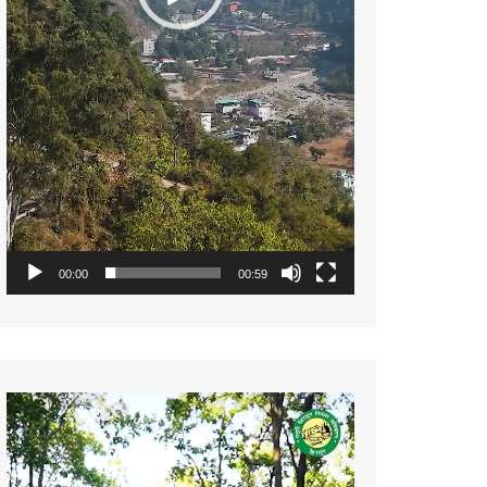
00:00
00:59
Video
Player