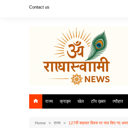
Skip
Contact us
to
content
राज्य
क्राइम
खेल
टॉप ख़बर
त्यौहार
Home
राज्य
127वीं शहादत दिवस पर याद किए गए अमर क्