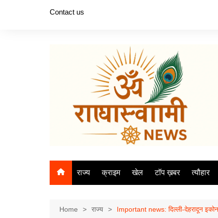
Skip
Contact us
to
content
राज्य
क्राइम
खेल
टॉप ख़बर
त्यौहार
Home
राज्य
Important news: दिल्ली-देहरादून इकोन