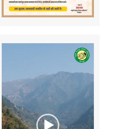
Video
Player