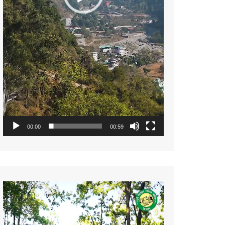
00:00
00:59
Video
Player