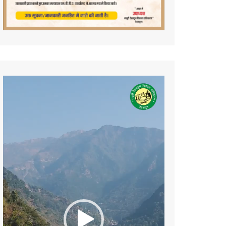
Video
Player