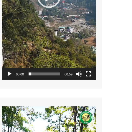
00:00
00:59
Video
Player