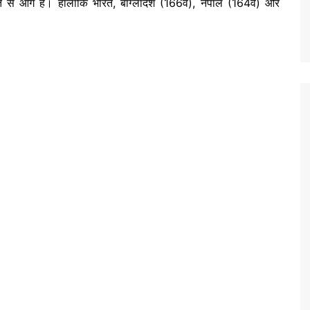
 से आगे है। हालांकि भारत, बांग्लादेश (166वें), नेपाल (164वें) और