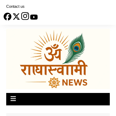
Skip
Contact us
to
content