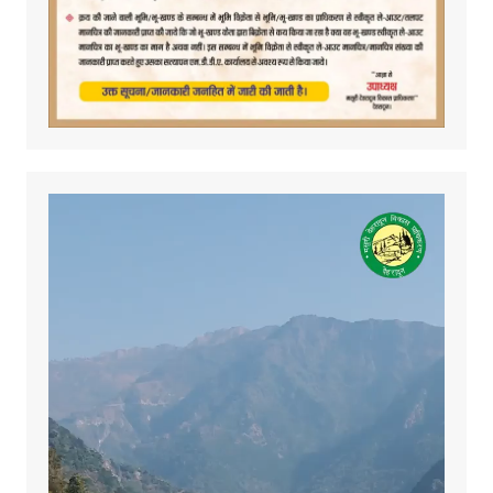
Video
Player