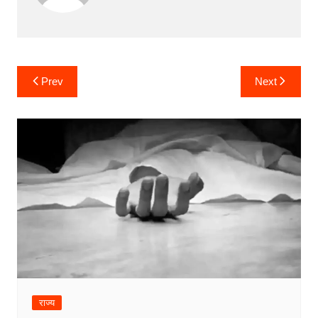
Post
Prev
Next
navigation
राज्य