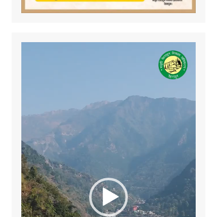
Video
Player