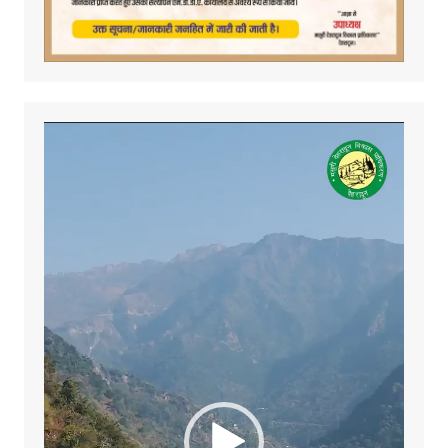
Video
Player