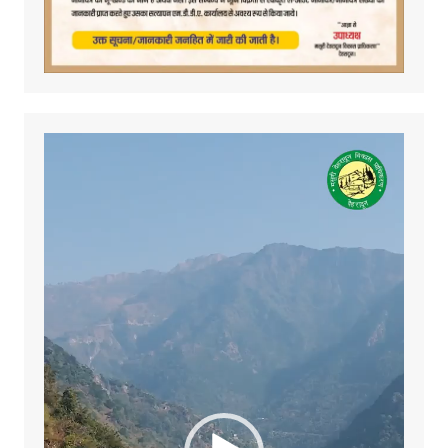
Video
Player