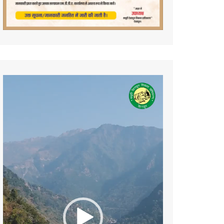
Video
Player