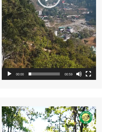
00:00
00:59
Video
Player