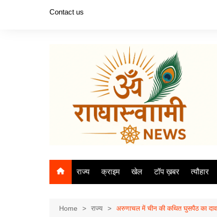
Skip
Contact us
to
content
राज्य
क्राइम
खेल
टॉप ख़बर
त्यौहार
Home
राज्य
अरुणाचल में चीन की कथित घुसपैठ का दावा