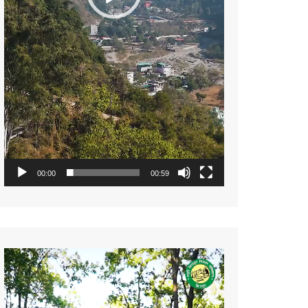
00:00
00:59
Video
Player