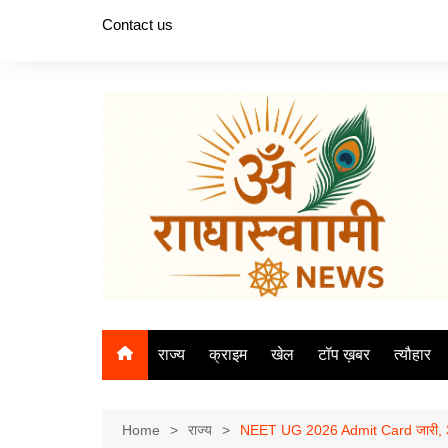
Skip
Contact us
to
content
राज्य
क्राइम
खेल
टॉप ख़बर
त्यौहार
Home
राज्य
NEET UG 2026 Admit Card जारी, 3 मई 