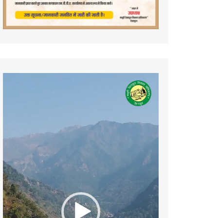
Video
Player