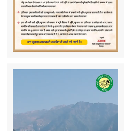
Video
Player