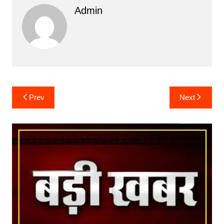
Admin
Post
Prev
Next
navigation