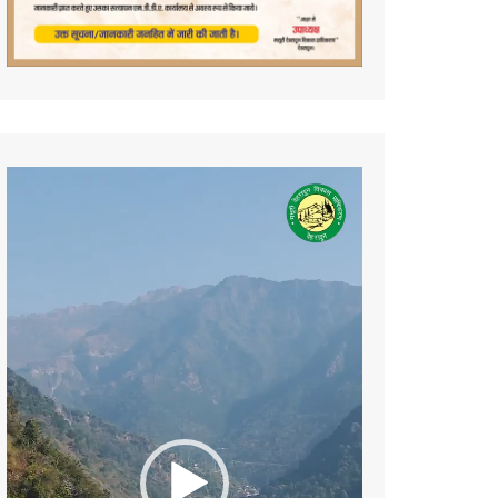
Video
Player