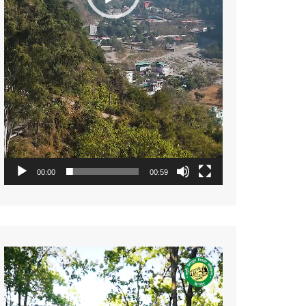
00:00
00:59
Video
Player