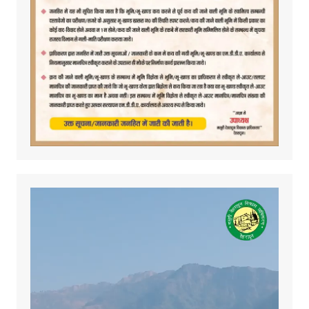
Video
Player