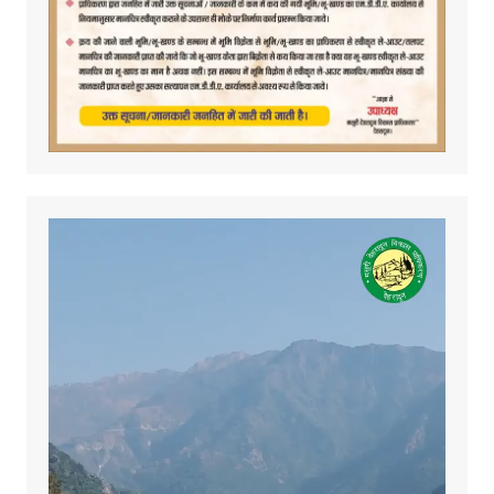
Video
Player