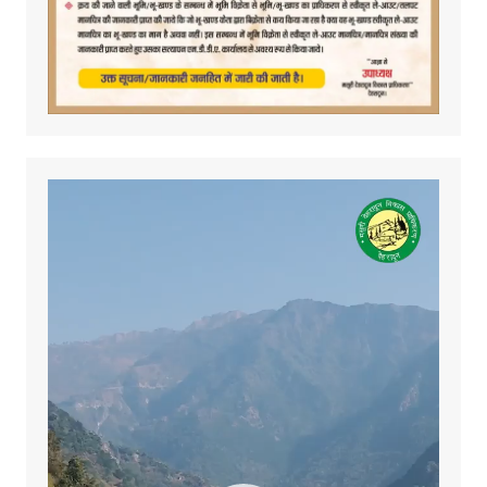
Video
Player