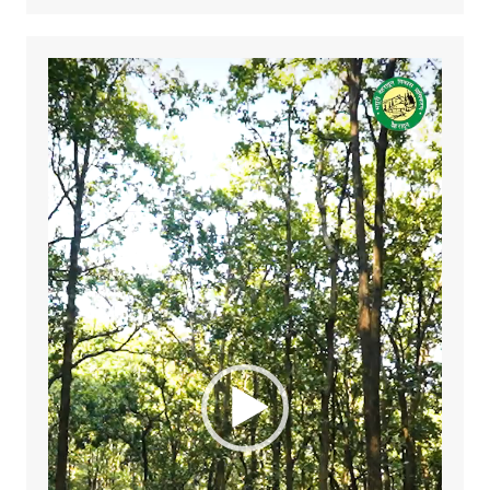
Video
Player