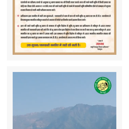
Video
Player